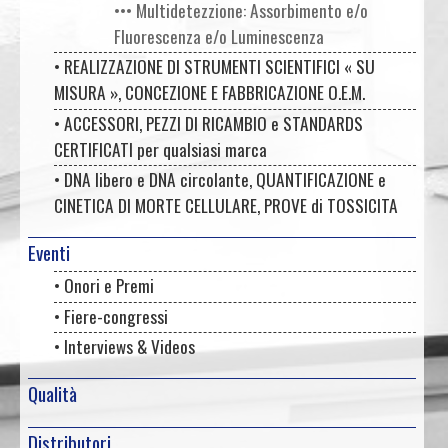
••• Multidetezzione: Assorbimento e/o
Fluorescenza e/o Luminescenza
• REALIZZAZIONE DI STRUMENTI SCIENTIFICI « SU
MISURA », CONCEZIONE E FABBRICAZIONE O.E.M.
• ACCESSORI, PEZZI DI RICAMBIO e STANDARDS
CERTIFICATI per qualsiasi marca
• DNA libero e DNA circolante, QUANTIFICAZIONE e
CINETICA DI MORTE CELLULARE, PROVE di TOSSICITA
Eventi
• Onori e Premi
• Fiere-congressi
• Interviews & Videos
Qualità
Distributori