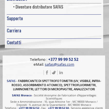
• Diventare distributore SAFAS
Supporto
Carriera
Contatti
Telefono :
+377 99 99 52 52
eMail:
safas@safas.com
SAFAS
- FABBRICANTE DI SPETTROFOTOMETRI (UV, VISIBILE, INFRA-
ROSSO, ASSORBIMENTO ATOMICO), SPETTROFLUORIMETRI,
LUMINOMETRI, LETTORI DI MICROPIASTRE, ANALIZZATORI
SAFAS Monaco
- Société Anonyme de Fabrication d’Appareillages
Scientifiques
Sede e Amministrazione : 10, quai Antoine 1er - MC 98000 Monaco /
Depositi : 9, avenue de la Quarantaine - MC 98000 Monaco
Telefono :
+377 99 99 52 52
- Fax :
+377 99 99 52 50
- Servizio assistenza clienti