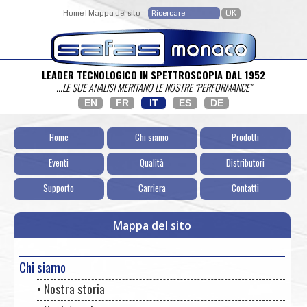
Home
|
Mappa del sito
LEADER TECNOLOGICO IN SPETTROSCOPIA DAL 1952
...LE SUE ANALISI MERITANO LE NOSTRE "PERFORMANCE"
EN
FR
IT
ES
DE
Home
Chi siamo
Prodotti
Eventi
Qualità
Distributori
Supporto
Carriera
Contatti
Mappa del sito
Chi siamo
• Nostra storia