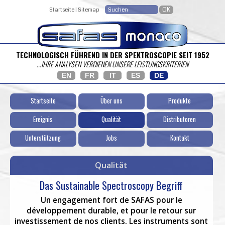
Startseite
|
Sitemap
TECHNOLOGISCH FÜHREND IN DER SPEKTROSCOPIE SEIT 1952
...IHRE ANALYSEN VERDIENEN UNSERE LEISTUNGSKRITERIEN
EN
FR
IT
ES
DE
Startseite
Über uns
Produkte
Ereignis
Qualität
Distributoren
Unterstützung
Jobs
Kontakt
Qualität
Das Sustainable Spectroscopy Begriff
Un engagement fort de SAFAS pour le
développement durable, et pour le retour sur
investissement de nos clients. Les instruments sont