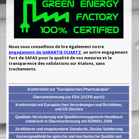
Nous vous conseillons de lire également notre
engagement de GARANTIE QUARTZ
, un autre engagement
fort de SAFAS pour la qualité de vos mesures et la
transparence des validations sur étalons, sans
truchements.
Konformität zur "Europäischen Pharmakopoe"
Übereinstimmung zur FDA 21CFR part11
Konformität mit Europäischen Verordnungen und Richtlinien,
und CE-Zeichen
Qualitäts-Versicherung und Qualitätsmanagement-Handbuch
entwickelt in Übereinstimmung mit ISO9001-2008
Zertifizierte und eingebundene Standards, Geräte-Validierung
Aussergewöhnliche optische und mechanische Qualität seit