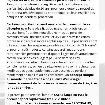
déjà en service, et installables a posteriori sur ceux-ci
.
Ainsi, nous transformons régulièrement des instruments,
parfois âgés de plus de 20 ans, pour leur ajouter de nouvelles
fonctionnalités développées entre-temps, ou leur installer des
optiques de dernière génération.
Certains modèles peuvent ainsi voir leur sensibilité se
décupler (parfois plus !),
et/ou gagner en précision, en
vitesse, bénéficier des nouvelles normes de ports de
communication Ethernet TCP/IP et USB, de nouvelles cartes
processeur plus puissantes et plus rapides... le possibilités sont
très étendues, les upgrades possibles sont au choix "à la carte",
et pour un coût modeste certains appareillages anciens
retrouvent les performances d’appareillages neufs actuellement
commercialisés ! Vos budgets peuvent alors soit être
économisés, soit être utilisés pour acheter des fonctionnalités
complémentaires, au lieu de régulièrement avoir à racheter des
modèles basiques rapidement obsolescents ou perdant
rapidement en fiabilité ou en conformité. Un
concept unique
au monde, permettant à nos clients d’envisager
l’amortissement de leurs investissements sur de très, très
longues années
...
La preuve par l’exemple : lorsque
SAFAS lança en 1958 le
premier spectrophotomètre UV-Visible à
monochromateur à réseau au monde, son SPECTRALUX
,