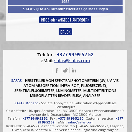
1952
SAFAS QUARZ-Garantie: zuverlässige Messungen
INFOS oder ANGEBOT ANFORDERN
DRUCK
Telefon :
+377 99 99 52 52
eMail:
safas@safas.com
SAFAS
- HERSTELLER VON SPEKTRALPHOTOMETERN (UV, UV-VIS,
ATOM ABSORPTION, INFRA-ROT, FLUORESZENZ),
SPEKTRALFLUORIMETER, LUMINOMETER, MULTIDETEKTIONS
MIKROPLATTEN READER, ELISA, ANALYZER
SAFAS Monaco
- Société Anonyme de Fabrication d’Appareillages
Scientifiques
Geschäftssitz : 10, quai Antoine 1er - MC 98000 Monaco / Warenannahme : 9,
avenue de la Quarantaine - MC 98000 Monaco
Telefon :
+377 99 99 52 52
- Fax :
+377 99 99 52 50
- Customer service :
+377
99 99 52 52
| eMail:
safas@safas.com
© 2007-2015 SAFAS - Alle rechte vorbehalten | SAFAS, TouchSnake, Easyspec,
UVmc, Xenius, Spectralux und verschiedene Logos sind eingetragene