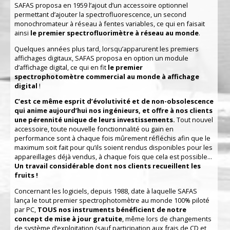
SAFAS proposa en 1959 l’ajout d’un accessoire optionnel
permettant d’ajouter la spectrofluorescence, un second
monochromateur à réseau à fentes variables, ce qui en faisait
ainsi
le premier spectrofluorimètre à réseau au monde
.
Quelques années plus tard, lorsqu’apparurent les premiers
affichages digitaux, SAFAS proposa en option un module
d’affichage digital, ce qui en fit
le premier
spectrophotomètre commercial au monde à affichage
digital
!
C’est ce même esprit d’évolutivité et de non-obsolescence
qui anime aujourd’hui nos ingénieurs, et offre à nos clients
une pérennité unique de leurs investissements.
Tout nouvel
accessoire, toute nouvelle fonctionnalité ou gain en
performance sont à chaque fois mûrement réfléchis afin que le
maximum soit fait pour qu’ils soient rendus disponibles pour les
appareillages déjà vendus, à chaque fois que cela est possible...
Un travail considérable dont nos clients recueillent les
fruits !
Concernant les logiciels, depuis 1988, date à laquelle SAFAS
lança le tout premier spectrophotomètre au monde 100% piloté
par PC,
TOUS nos instruments bénéficient de notre
concept de mise à jour gratuite
, même lors de changements
de système d’exploitation (sauf participation aux frais de CD et