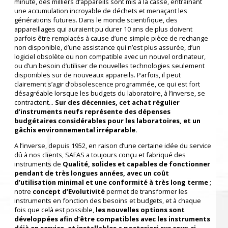
minute, des milliers d’appareils sont mis à la casse, entraînant
une accumulation incroyable de déchets et menaçant les
générations futures. Dans le monde scientifique, des
appareillages qui auraient pu durer 10 ans de plus doivent
parfois être remplacés à cause d’une simple pièce de rechange
non disponible, d’une assistance qui n’est plus assurée, d’un
logiciel obsolète ou non compatible avec un nouvel ordinateur,
ou d’un besoin d’utiliser de nouvelles technologies seulement
disponibles sur de nouveaux appareils. Parfois, il peut
clairement s’agir d’obsolescence programmée, ce qui est fort
désagréable lorsque les budgets du laboratoire, à l’inverse, se
contractent...
Sur des décennies, cet achat régulier
d’instruments neufs représente des dépenses
budgétaires considérables pour les laboratoires, et un
gâchis environnemental irréparable.
A l’inverse, depuis 1952, en raison d’une certaine idée du service
dû à nos clients, SAFAS a toujours conçu et fabriqué des
instruments de
Qualité, solides et capables de fonctionner
pendant de très longues années, avec un coût
d’utilisation minimal et une conformité à très long terme
;
notre
concept d’Evolutivité
permet de transformer les
instruments en fonction des besoins et budgets, et à chaque
fois que celà est possible,
les nouvelles options sont
développées afin d’être compatibles avec les instruments