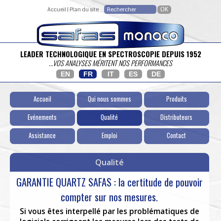
Accueil
|
Plan du site
LEADER TECHNOLOGIQUE EN SPECTROSCOPIE DEPUIS 1952
...VOS ANALYSES MÉRITENT NOS PERFORMANCES
EN
FR
IT
ES
DE
Accueil
Qui nous sommes
Produits
Evénements
Qualité
Distributeurs
Assistance
Emploi
Contact
Qualité
GARANTIE QUARTZ SAFAS : la certitude de pouvoir
compter sur nos mesures.
Si vous êtes interpellé par les problématiques de