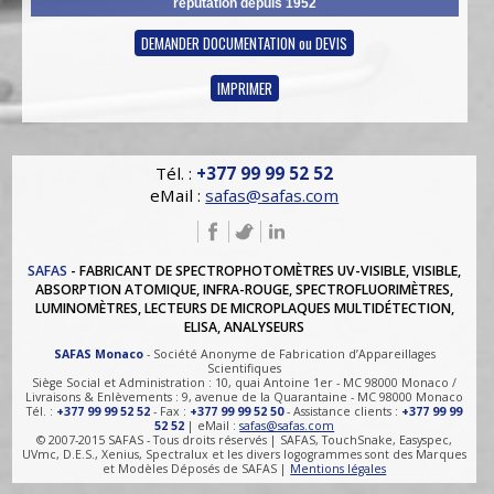
réputation depuis 1952
DEMANDER DOCUMENTATION ou DEVIS
IMPRIMER
Tél. :
+377 99 99 52 52
eMail :
safas@safas.com
SAFAS
- FABRICANT DE SPECTROPHOTOMÈTRES UV-VISIBLE, VISIBLE,
ABSORPTION ATOMIQUE, INFRA-ROUGE, SPECTROFLUORIMÈTRES,
LUMINOMÈTRES, LECTEURS DE MICROPLAQUES MULTIDÉTECTION,
ELISA, ANALYSEURS
SAFAS Monaco
- Société Anonyme de Fabrication d’Appareillages
Scientifiques
Siège Social et Administration : 10, quai Antoine 1er - MC 98000 Monaco /
Livraisons & Enlèvements : 9, avenue de la Quarantaine - MC 98000 Monaco
Tél. :
+377 99 99 52 52
- Fax :
+377 99 99 52 50
- Assistance clients :
+377 99 99
52 52
| eMail :
safas@safas.com
© 2007-2015 SAFAS - Tous droits réservés | SAFAS, TouchSnake, Easyspec,
UVmc, D.E.S., Xenius, Spectralux et les divers logogrammes sont des Marques
et Modèles Déposés de SAFAS |
Mentions légales