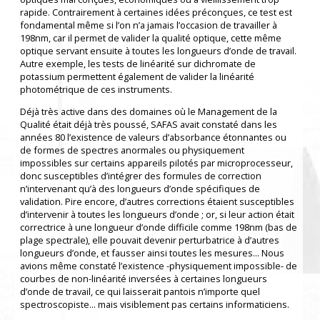
rapide. Contrairement à certaines idées préconçues, ce test est
fondamental même si l’on n’a jamais l’occasion de travailler à
198nm, car il permet de valider la qualité optique, cette même
optique servant ensuite à toutes les longueurs d’onde de travail.
Autre exemple, les tests de linéarité sur dichromate de
potassium permettent également de valider la linéarité
photométrique de ces instruments.
Déjà très active dans des domaines où le Management de la
Qualité était déjà très poussé, SAFAS avait constaté dans les
années 80 l’existence de valeurs d’absorbance étonnantes ou
de formes de spectres anormales ou physiquement
impossibles sur certains appareils pilotés par microprocesseur,
donc susceptibles d’intégrer des formules de correction
n’intervenant qu’à des longueurs d’onde spécifiques de
validation. Pire encore, d’autres corrections étaient susceptibles
d’intervenir à toutes les longueurs d’onde ; or, si leur action était
correctrice à une longueur d’onde difficile comme 198nm (bas de
plage spectrale), elle pouvait devenir perturbatrice à d’autres
longueurs d’onde, et fausser ainsi toutes les mesures... Nous
avions même constaté l’existence -physiquement impossible- de
courbes de non-linéarité inversées à certaines longueurs
d’onde de travail, ce qui laisserait pantois n’importe quel
spectroscopiste... mais visiblement pas certains informaticiens.