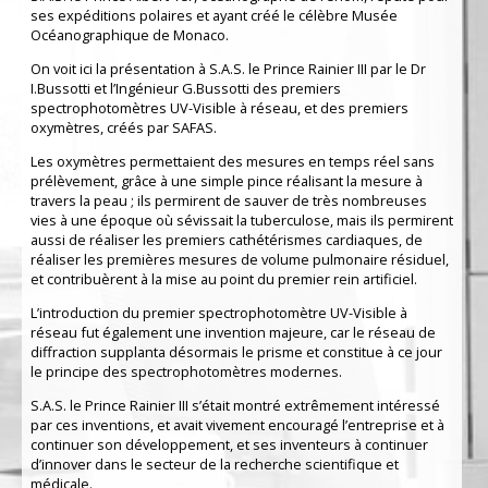
ses expéditions polaires et ayant créé le célèbre Musée
Océanographique de Monaco.
On voit ici la présentation à S.A.S. le Prince Rainier III par le Dr
I.Bussotti et l’Ingénieur G.Bussotti des premiers
spectrophotomètres UV-Visible à réseau, et des premiers
oxymètres, créés par SAFAS.
Les oxymètres permettaient des mesures en temps réel sans
prélèvement, grâce à une simple pince réalisant la mesure à
travers la peau ; ils permirent de sauver de très nombreuses
vies à une époque où sévissait la tuberculose, mais ils permirent
aussi de réaliser les premiers cathétérismes cardiaques, de
réaliser les premières mesures de volume pulmonaire résiduel,
et contribuèrent à la mise au point du premier rein artificiel.
L’introduction du premier spectrophotomètre UV-Visible à
réseau fut également une invention majeure, car le réseau de
diffraction supplanta désormais le prisme et constitue à ce jour
le principe des spectrophotomètres modernes.
S.A.S. le Prince Rainier III s’était montré extrêmement intéressé
par ces inventions, et avait vivement encouragé l’entreprise et à
continuer son développement, et ses inventeurs à continuer
d’innover dans le secteur de la recherche scientifique et
médicale.