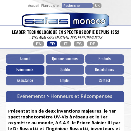
Accueil
|
Plan du site
LEADER TECHNOLOGIQUE EN SPECTROSCOPIE DEPUIS 1952
...VOS ANALYSES MÉRITENT NOS PERFORMANCES
EN
FR
IT
ES
DE
Accueil
Qui nous sommes
Produits
Evénements
Qualité
Distributeurs
Assistance
Emploi
Contact
Evénements
>
Honneurs et Récompenses
Présentation de deux inventions majeures, le 1er
spectrophotomètre UV-Vis à réseau et le 1er
oxymètre au monde, à S.A.S. le Prince Rainier III par
le Dr Bussotti et l’Ingénieur Bussotti, inventeurs et