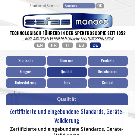
Startseite
|
Sitemap
TECHNOLOGISCH FÜHREND IN DER SPEKTROSCOPIE SEIT 1952
...IHRE ANALYSEN VERDIENEN UNSERE LEISTUNGSKRITERIEN
EN
FR
IT
ES
DE
Startseite
Über uns
Produkte
Ereignis
Qualität
Distributoren
Unterstützung
Jobs
Kontakt
Qualität
Zertifizierte und eingebundene Standards, Geräte-
Validierung
Zertifizierte und eingebundene Standards, Geräte-