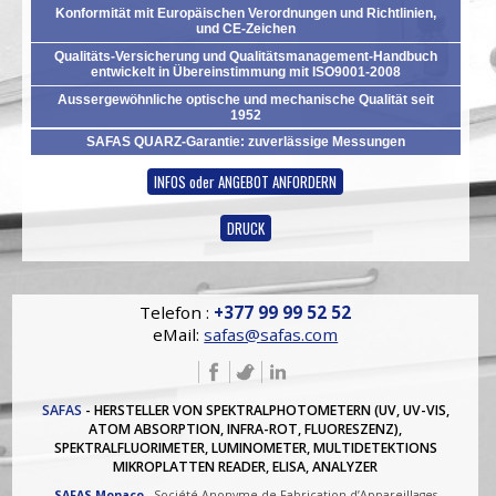
Konformität mit Europäischen Verordnungen und Richtlinien,
und CE-Zeichen
Qualitäts-Versicherung und Qualitätsmanagement-Handbuch
entwickelt in Übereinstimmung mit ISO9001-2008
Aussergewöhnliche optische und mechanische Qualität seit
1952
SAFAS QUARZ-Garantie: zuverlässige Messungen
INFOS oder ANGEBOT ANFORDERN
DRUCK
Telefon :
+377 99 99 52 52
eMail:
safas@safas.com
SAFAS
- HERSTELLER VON SPEKTRALPHOTOMETERN (UV, UV-VIS,
ATOM ABSORPTION, INFRA-ROT, FLUORESZENZ),
SPEKTRALFLUORIMETER, LUMINOMETER, MULTIDETEKTIONS
MIKROPLATTEN READER, ELISA, ANALYZER
SAFAS Monaco
- Société Anonyme de Fabrication d’Appareillages