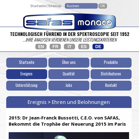
Startseite
|
Sitemap
TECHNOLOGISCH FÜHREND IN DER SPEKTROSCOPIE SEIT 1952
...IHRE ANALYSEN VERDIENEN UNSERE LEISTUNGSKRITERIEN
EN
FR
IT
ES
DE
Startseite
Über uns
Produkte
Ereignis
Qualität
Distributoren
Unterstützung
Jobs
Kontakt
Ereignis
>
Ehren und Belohnungen
2015: Dr Jean-Franck Bussotti, C.E.O. von SAFAS,
Bekommt die Trophäe der Neuerung 2015 im Paris