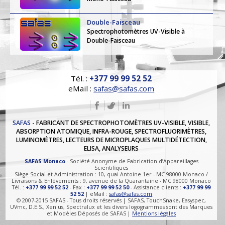
Double-Faisceau
Spectrophotomètres UV-Visible à
Double-Faisceau
Tél. :
+377 99 99 52 52
eMail :
safas@safas.com
SAFAS
- FABRICANT DE SPECTROPHOTOMÈTRES UV-VISIBLE, VISIBLE,
ABSORPTION ATOMIQUE, INFRA-ROUGE, SPECTROFLUORIMÈTRES,
LUMINOMÈTRES, LECTEURS DE MICROPLAQUES MULTIDÉTECTION,
ELISA, ANALYSEURS
SAFAS Monaco
- Société Anonyme de Fabrication d’Appareillages
Scientifiques
Siège Social et Administration : 10, quai Antoine 1er - MC 98000 Monaco /
Livraisons & Enlèvements : 9, avenue de la Quarantaine - MC 98000 Monaco
Tél. :
+377 99 99 52 52
- Fax :
+377 99 99 52 50
- Assistance clients :
+377 99 99
52 52
| eMail :
safas@safas.com
© 2007-2015 SAFAS - Tous droits réservés | SAFAS, TouchSnake, Easyspec,
UVmc, D.E.S., Xenius, Spectralux et les divers logogrammes sont des Marques
et Modèles Déposés de SAFAS |
Mentions légales