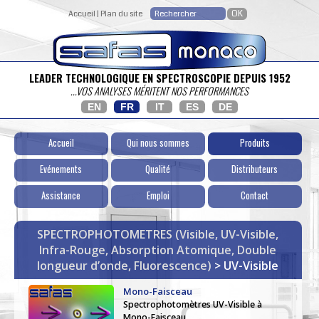
Accueil
|
Plan du site
LEADER TECHNOLOGIQUE EN SPECTROSCOPIE DEPUIS 1952
...VOS ANALYSES MÉRITENT NOS PERFORMANCES
EN
FR
IT
ES
DE
Accueil
Qui nous sommes
Produits
Evénements
Qualité
Distributeurs
Assistance
Emploi
Contact
SPECTROPHOTOMETRES (Visible, UV-Visible,
Infra-Rouge, Absorption Atomique, Double
longueur d’onde, Fluorescence)
> UV-Visible
Mono-Faisceau
Spectrophotomètres UV-Visible à
Mono-Faisceau