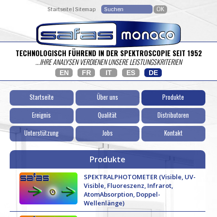
Startseite
|
Sitemap
TECHNOLOGISCH FÜHREND IN DER SPEKTROSCOPIE SEIT 1952
...IHRE ANALYSEN VERDIENEN UNSERE LEISTUNGSKRITERIEN
EN
FR
IT
ES
DE
Startseite
Über uns
Produkte
Ereignis
Qualität
Distributoren
Unterstützung
Jobs
Kontakt
Produkte
SPEKTRALPHOTOMETER (Visible, UV-
Visible, Fluoreszenz, Infrarot,
AtomAbsorption, Doppel-
Wellenlänge)