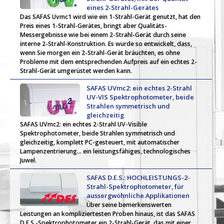
eines 2-Strahl-Gerätes
Das SAFAS Uvmc1 wird wie ein 1-Strahl-Gerät genutzt, hat den
Preis eines 1-Strahl-Gerätes, bringt aber Qualitäts-
Messergebnisse wie bei einem 2-Strahl-Gerät durch seine
interne 2-Strahl-Konstruktion. Es wurde so entwickelt, dass,
wenn Sie morgen ein 2-Strahl-Gerät bräuchten, es ohne
Probleme mit dem entsprechenden Aufpreis auf ein echtes 2-
Strahl-Gerät umgerüstet werden kann.
SAFAS UVmc2: ein echtes 2-Strahl
UV-VIS Spektrophotometer, beide
Strahlen symmetrisch und
gleichzeitig
SAFAS UVmc2: ein echtes 2-Strahl UV-Visible
Spektrophotometer, beide Strahlen symmetrisch und
gleichzeitig, komplett PC-gesteuert, mit automatischer
Lampenzentrierung... ein leistungsfähiges, technologisches
Juwel.
SAFAS D.E.S.: HOCHLEISTUNGS-2-
Strahl-Spektrophotometer, für
aussergwöhnliche Applikationen
Über seine bemerkenswerten
Leistungen an kompliziertesten Proben hinaus, ist das SAFAS
D.E.S.-Spektrophotometer ein 2-Strahl-Gerät, das mit einer