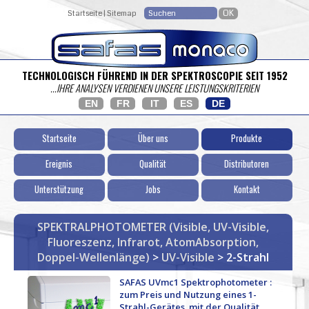
Startseite
|
Sitemap
TECHNOLOGISCH FÜHREND IN DER SPEKTROSCOPIE SEIT 1952
...IHRE ANALYSEN VERDIENEN UNSERE LEISTUNGSKRITERIEN
EN
FR
IT
ES
DE
Startseite
Über uns
Produkte
Ereignis
Qualität
Distributoren
Unterstützung
Jobs
Kontakt
SPEKTRALPHOTOMETER (Visible, UV-Visible,
Fluoreszenz, Infrarot, AtomAbsorption,
Doppel-Wellenlänge)
>
UV-Visible
> 2-Strahl
SAFAS UVmc1 Spektrophotometer :
zum Preis und Nutzung eines 1-
Strahl-Gerätes, mit der Qualität