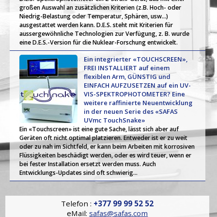
großen Auswahl an zusätzlichen Kriterien (z.B. Hoch- oder
Niedrig-Belastung oder Temperatur, Sphären, usw...)
ausgestattet werden kann. D.E.S. steht mit Kriterien für
aussergewöhnliche Technologien zur Verfügung, z. B. wurde
eine D.E.S.-Version für die Nuklear-Forschung entwickelt.
Ein integrierter «TOUCHSCREEN»,
FREI INSTALLIERT auf einem
flexiblen Arm, GÜNSTIG und
EINFACH AUFZUSETZEN auf ein UV-
VIS-SPEKTROPHOTOMETER? Eine
weitere raffinierte Neuentwicklung
in der neuen Serie des «SAFAS
UVmc TouchSnake»
Ein «Touchscreen» ist eine gute Sache, lässt sich aber auf
Geräten oft nicht optimal platzieren. Entweder ist er zu weit
oder zu nah im Sichtfeld, er kann beim Arbeiten mit korrosiven
Flüssigkeiten beschädigt werden, oder es wird teuer, wenn er
bei fester Installation ersetzt werden muss. Auch
Entwicklungs-Updates sind oft schwierig...
Telefon :
+377 99 99 52 52
eMail:
safas@safas.com