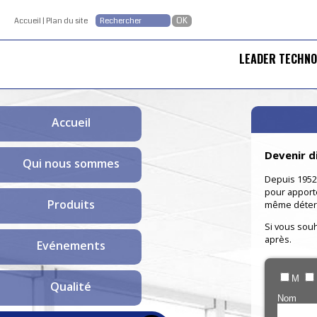
Accueil
|
Plan du site
LEADER TECHNO
Accueil
Devenir d
Qui nous sommes
Depuis 1952,
pour apporte
Produits
même détermi
Si vous souh
après.
Evénements
M
Qualité
Nom