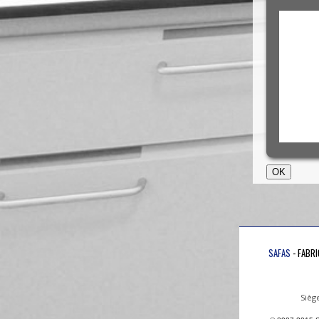
SAFAS
- FABR
Sièg