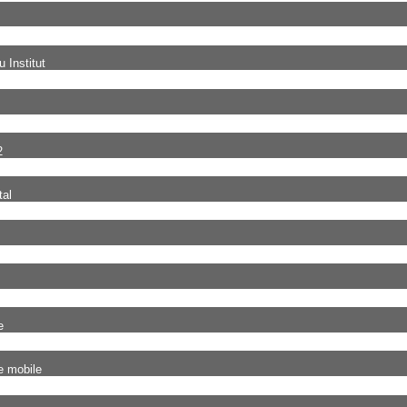
 Institut
2
tal
e
e mobile