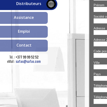
Distributeurs
Prénom
Assistance
Société ou
Adresse
Emploi
Adresse 
Contact
Code pos
Tél. :
+377 99 99 52 52
eMail :
safas@safas.com
Ville
Pays
Téléphon
Téléphon