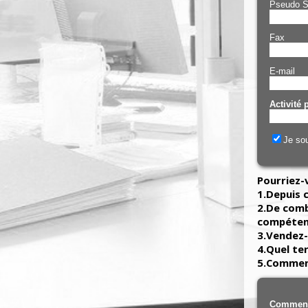
Pseudo 
Fax
E-mail
Activité 
Je sou
Pourriez-
1.Depuis 
2.De comb
compéten
3.Vendez-
4.Quel ter
5.Commen
Comment