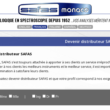
LOGIQUE EN SPECTROSCOPIE DEPUIS 1952
...VOS ANALYSES MÉRITENT
ENGLISH
FRANÇAIS
ITALIANO
ESPAÑOL
DEUTSCH
Devenir distributeur S
istributeur SAFAS
 SAFAS s’est toujours attachée à apporter à ses clients un service irrépro
r à nos clients les meilleurs instruments et le meilleur service, il est im
nation à satisfaire leurs clients.
aitez devenir distributeur SAFAS et que votre profil correspond à nos exig
Mme
Mlle |
Ing
Dr
Pr